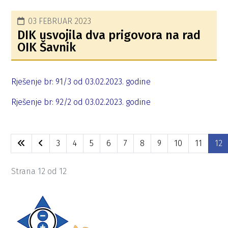
03 FEBRUAR 2023
DIK usvojila dva prigovora na rad
OIK Šavnik
Rješenje br: 91/3 od 03.02.2023. godine
Rješenje br: 92/2 od 03.02.2023. godine
3
4
5
6
7
8
9
10
11
12
Strana 12 od 12