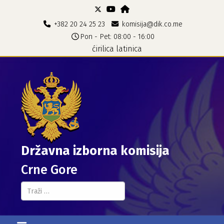
+382 20 24 25 23
komisija@dik.co.me
Pon - Pet: 08:00 - 16:00
ćirilica
latinica
Državna izborna komisija
Crne Gore
Pretraga...