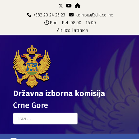
+382 20 24 25 23
komisija@dik.co.me
Pon - Pet: 08:00 - 16:00
ćirilica
latinica
Državna izborna komisija
Crne Gore
Pretraga...