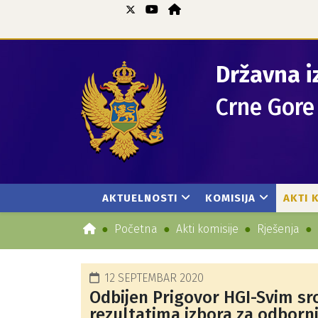
Državna i
Crne Gore
AKTUELNOSTI
KOMISIJA
AKTI 
Početna
Akti komisije
Rješenja
12 SEPTEMBAR 2020
Odbijen Prigovor HGI-Svim src
rezultatima izbora za odborn