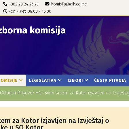
+382 20 24 25 23
komisija@dik.co.me
Pon - Pet: 08:00 - 16:00
zborna komisija
KOMISIJE
LEGISLATIVA
IZBORI
ČESTA PITANJA
Odbijen Prigovor HGI-Svim srcem za Kotor izjavljen na Izvješta
em za Kotor izjavljen na Izvještaj o
ike u SO Kotor