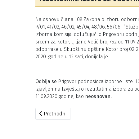
Na osnovu člana 109 Zakona o izboru odbornika i
9/01, 41/02, 46/02, 45/04, 48/06, 56/06 i “Služben
izborna komisija, odlučujući o Prigovoru podn
srcem za Kotor, Ljiljane Velić broj 752 od 11.09
odbornike u Skupštinu opštine Kotor broj 02-22
2020. godine u 12 sati, donijela je
Odbija se
Prigovor podnosioca izborne liste HGI
izjavljen na Izvještaj o rezultatima izbora za
11.09.2020.godine, kao
neosnovan.
Prethodni članak: Rješenje o poništenju izb
Prethodni