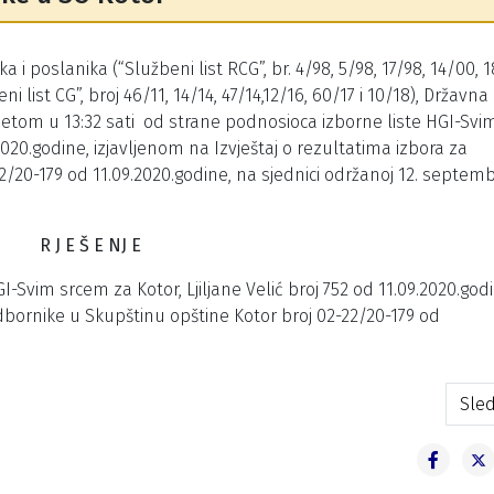
 poslanika (“Službeni list RCG”, br. 4/98, 5/98, 17/98, 14/00, 1
i list CG”, broj 46/11, 14/14, 47/14,12/16, 60/17 i 10/18), Državna
ijetom u 13:32 sati od strane podnosioca izborne liste HGI-Svi
.2020.godine, izjavljenom na Izvještaj o rezultatima izbora za
/20-179 od 11.09.2020.godine, na sjednici održanoj 12. septem
R J E Š E NJ E
-Svim srcem za Kotor, Ljiljane Velić broj 752 od 11.09.2020.godi
 odbornike u Skupštinu opštine Kotor broj 02-22/20-179 od
ornog postupka na biračkom mjestu “Javljen” u Nikšiću
Sled
Sled