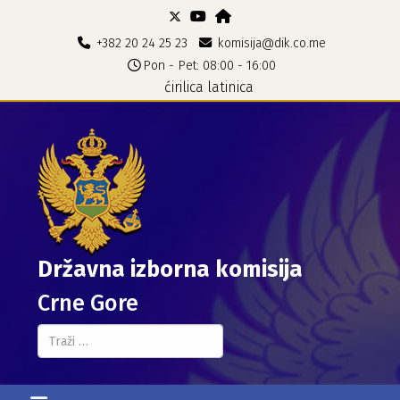
+382 20 24 25 23
komisija@dik.co.me
Pon - Pet: 08:00 - 16:00
ćirilica
latinica
Državna izborna komisija
Crne Gore
Pretraga...