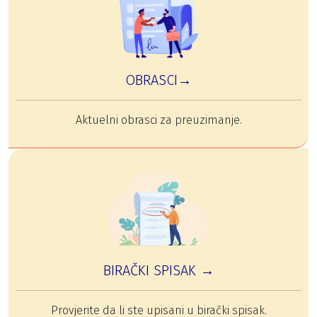
OBRASCI→
Aktuelni obrasci za preuzimanje.
BIRAČKI SPISAK →
Provjerite da li ste upisani u birački spisak.