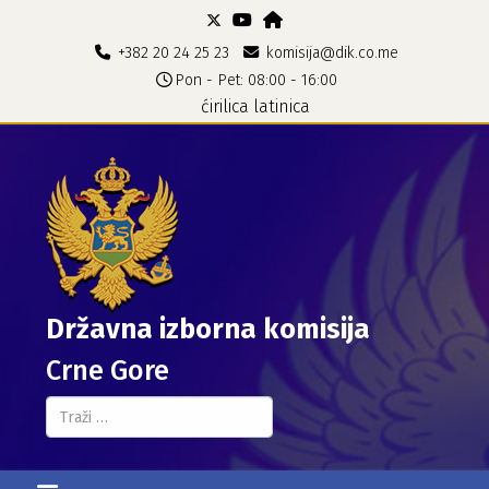
+382 20 24 25 23
komisija@dik.co.me
Pon - Pet: 08:00 - 16:00
ćirilica
latinica
Državna izborna komisija
Crne Gore
Pretraga...