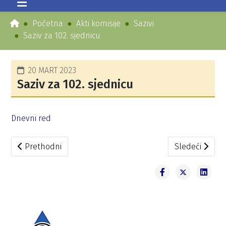
Početna
Akti komisije
Sazivi
Saziv za 102. sjednicu
20 MART 2023
Saziv za 102. sjednicu
Dnevni red
Prethodni članak: Saziv za 104. sjednicu
Sledeći članak
Prethodni
Sledeći