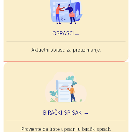
OBRASCI→
Aktuelni obrasci za preuzimanje.
BIRAČKI SPISAK →
Provjerite da li ste upisani u birački spisak.