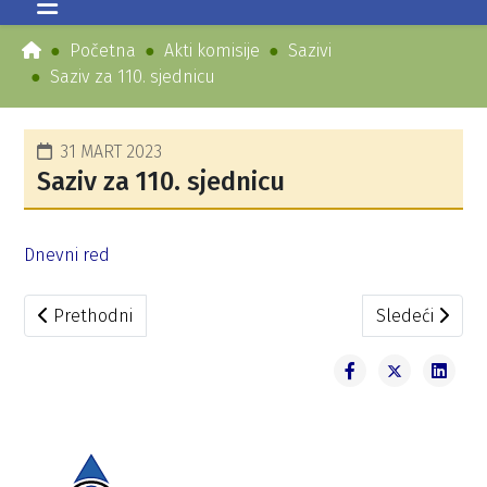
Početna
Akti komisije
Sazivi
Saziv za 110. sjednicu
31 MART 2023
Saziv za 110. sjednicu
Dnevni red
Prethodni članak: Saziv za 111. sjednicu
Sledeći članak
Prethodni
Sledeći