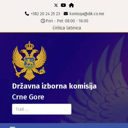
+382 20 24 25 23
komisija@dik.co.me
Pon - Pet: 08:00 - 16:00
ćirilica
latinica
Državna izborna komisija
Crne Gore
Pretraga...