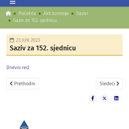
Početna
Akti komisije
Sazivi
Saziv za 152. sjednicu
23 JUN 2023
Saziv za 152. sjednicu
Dnevni red
Prethodni članak: Saziv za 153. sjednicu
Sledeći članak
Prethodni
Sledeći