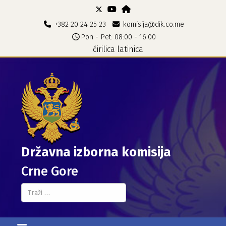
+382 20 24 25 23
komisija@dik.co.me
Pon - Pet: 08:00 - 16:00
ćirilica
latinica
Državna izborna komisija
Crne Gore
Pretraga...