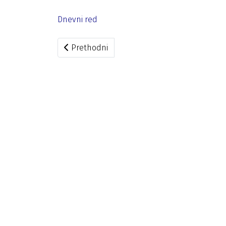
Dnevni red
Prethodni članak: Saziv za 189. sjednicu
Prethodni