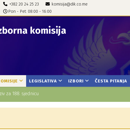
+382 20 24 25 23
komisija@dik.co.me
Pon - Pet: 08:00 - 16:00
zborna komisija
KOMISIJE
LEGISLATIVA
IZBORI
ČESTA PITANJA
ziv za 188. sjednicu