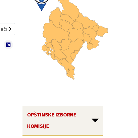
eći članak: Saziv za 187. sjednicu
eći
OPŠTINSKE IZBORNE
KOMISIJE