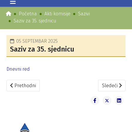
Početna
Akti komisije
Sazivi
Saziv za 35. sjednicu
05 SEPTEMBAR 2025
Saziv za 35. sjednicu
Dnevni red
Prethodni članak: Saziv za 36. sjednicu
Sledeći članak
Prethodni
Sledeći