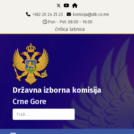
+382 20 24 25 23
komisija@dik.co.me
Pon - Pet: 08:00 - 16:00
ćirilica
latinica
Državna izborna komisija
Crne Gore
Pretraga...