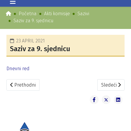
Početna
Akti komisije
Sazivi
Saziv za 9. sjednicu
23 APRIL 2021
Saziv za 9. sjednicu
Dnevni red
Prethodni članak: Saziv za 10. sjednicu
Sledeći članak
Prethodni
Sledeći