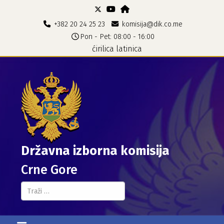
+382 20 24 25 23
komisija@dik.co.me
Pon - Pet: 08:00 - 16:00
ćirilica
latinica
Državna izborna komisija
Crne Gore
Pretraga...