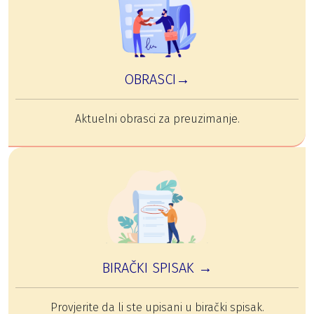
OBRASCI→
Aktuelni obrasci za preuzimanje.
BIRAČKI SPISAK →
Provjerite da li ste upisani u birački spisak.