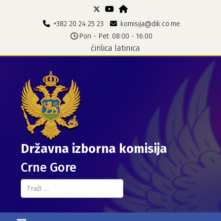
+382 20 24 25 23
komisija@dik.co.me
Pon - Pet: 08:00 - 16:00
ćirilica
latinica
Državna izborna komisija
Crne Gore
Pretraga...