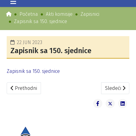
Početna
Akti komisije
Zapisnici
Zapisnik sa 150. sjednice
22 JUN 2023
Zapisnik sa 150. sjednice
Zapisnik sa 150. sjednice
Prethodni članak: Zapisnik sa 147. sjednice
Sledeći članak
Prethodni
Sledeći