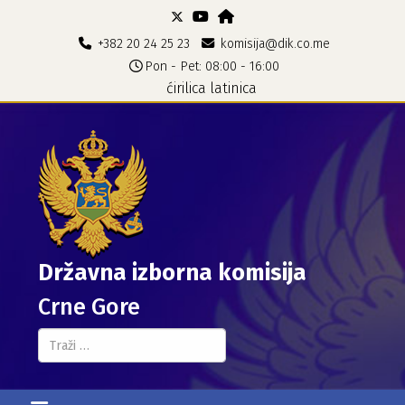
+382 20 24 25 23
komisija@dik.co.me
Pon - Pet: 08:00 - 16:00
ćirilica
latinica
Državna izborna komisija
Crne Gore
Pretraga...