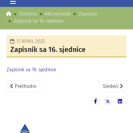
Početna
Akti komisije
Zapisnici
Zapisnik sa 16. sjednice
17 APRIL 2025
Zapisnik sa 16. sjednice
Zapisnik sa 16. sjednice
Prethodni članak: Zapisnik sa 17. sjednice
Sledeći članak
Prethodni
Sledeći