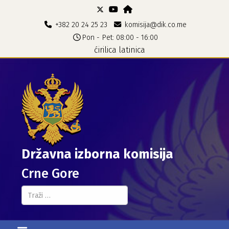
+382 20 24 25 23
komisija@dik.co.me
Pon - Pet: 08:00 - 16:00
ćirilica
latinica
Državna izborna komisija
Crne Gore
Pretraga...