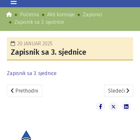
Početna
Akti komisije
Zapisnici
Zapisnik sa 3. sjednice
20 JANUAR 2025
Zapisnik sa 3. sjednice
Zapisnik sa 3. sjednice
Prethodni članak: Zapisnik sa 4. sjednice
Sledeći članak
Prethodni
Sledeći