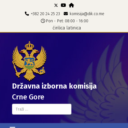
+382 20 24 25 23
komisija@dik.co.me
Pon - Pet: 08:00 - 16:00
ćirilica
latinica
Državna izborna komisija
Crne Gore
Pretraga...