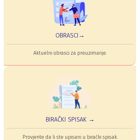
OBRASCI→
Aktuelni obrasci za preuzimanje.
BIRAČKI SPISAK →
Provjerite da li ste upisani u birački spisak.