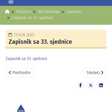
Početna
Akti komisije
Zapisnici
Zapisnik sa 33. sjednice
13 JUN 2022
Zapisnik sa 33. sjednice
Zapisnik sa 33. sjednice
Prethodni članak: Zapisnik sa 34. sjednice
Sledeći članak
Prethodni
Sledeći