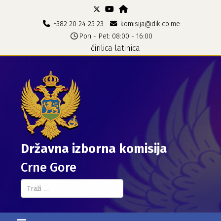
+382 20 24 25 23
komisija@dik.co.me
Pon - Pet: 08:00 - 16:00
ćirilica
latinica
Državna izborna komisija
Crne Gore
Pretraga...