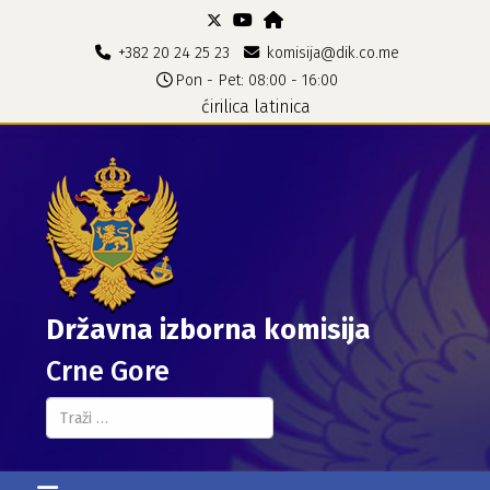
+382 20 24 25 23
komisija@dik.co.me
Pon - Pet: 08:00 - 16:00
ćirilica
latinica
Državna izborna komisija
Crne Gore
Pretraga...