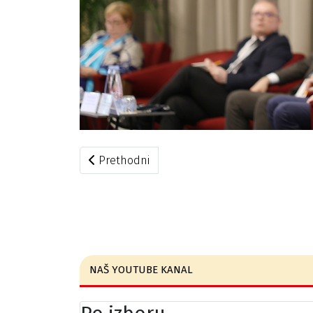
Prethodni članak: Članovi DIK-a učestvovali n
Prethodni
NAŠ YOUTUBE KANAL