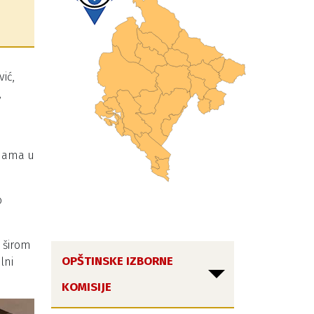
ić,
,
emama u
o
a širom
OPŠTINSKE IZBORNE
lni
KOMISIJE