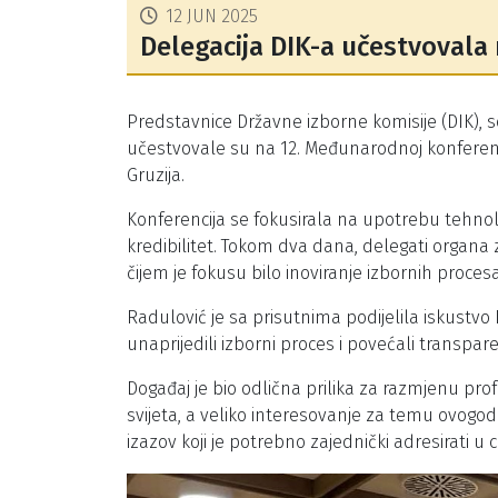
12 JUN 2025
Delegacija DIK-a učestvovala n
Predstavnice Državne izborne komisije (DIK), 
učestvovale su na 12. Međunarodnoj konferencij
Gruzija.
Konferencija se fokusirala na upotrebu tehnolo
kredibilitet. Tokom dva dana, delegati organa
čijem je fokusu bilo inoviranje izbornih proce
Radulović je sa prisutnima podijelila iskustvo D
unaprijedili izborni proces i povećali transpa
Događaj je bio odlična prilika za razmjenu pro
svijeta, a veliko interesovanje za temu ovogod
izazov koji je potrebno zajednički adresirati u 