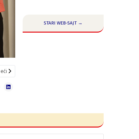
STARI WEB-SAJT →
eći članak: Potpisan Ugovor o saradnji sa Pravnim fakulteto
eći