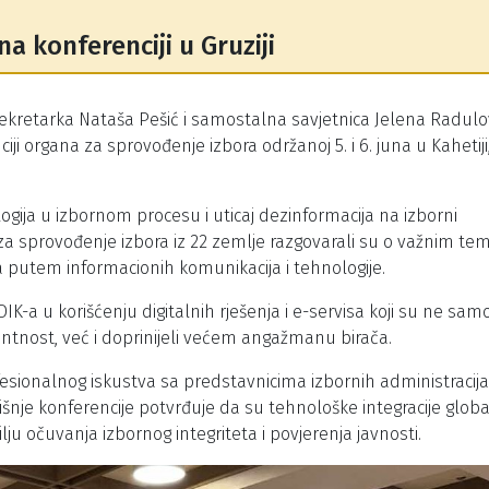
a konferenciji u Gruziji
sekretarka Nataša Pešić i samostalna savjetnica Jelena Radulov
i organa za sprovođenje izbora održanoj 5. i 6. juna u Kahetiji
gija u izbornom procesu i uticaj dezinformacija na izborni
 za sprovođenje izbora iz 22 zemlje razgovarali su o važnim t
sa putem informacionih komunikacija i tehnologije.
IK-a u korišćenju digitalnih rješenja i e-servisa koji su ne sam
rentnost, već i doprinijeli većem angažmanu birača.
fesionalnog iskustva sa predstavnicima izbornih administracij
išnje konferencije potvrđuje da su tehnološke integracije globa
cilju očuvanja izbornog integriteta i povjerenja javnosti.