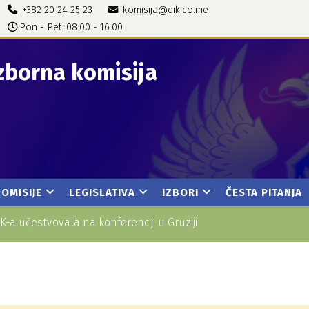
+382 20 24 25 23
komisija@dik.co.me
Pon - Pet: 08:00 - 16:00
zborna komisija
KOMISIJE
LEGISLATIVA
IZBORI
ČESTA PITANJA
K-a učestvovala na konferenciji u Gruziji