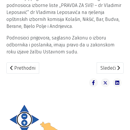
podnosioca izborne liste „PRAVDA ZA SVE! – dr Vladimir
Leposavić“ dr Vladimira Leposavića na rješenja
opštinskih izbornih komisija Kolašin, Nikšić, Bar, Budva,
Berane, Bijelo Polje i Andrijevica.
Podnosioci prigovora, saglasno Zakonu o izboru
odbornika i poslanika, imaju pravo da u zakonskom
roku izjave žalbu Ustavnom sudu.
Prethodni članak: DIK jednoglasno odbila prigovore SDP, 
Sledeći članak
Prethodni
Sledeći