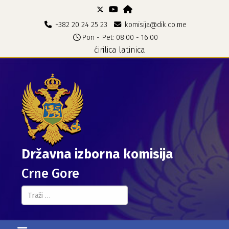
+382 20 24 25 23
komisija@dik.co.me
Pon - Pet: 08:00 - 16:00
ćirilica
latinica
Državna izborna komisija
Crne Gore
Pretraga...