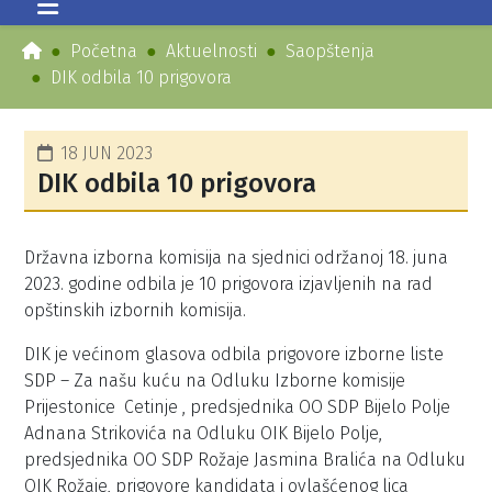
Početna
Aktuelnosti
Saopštenja
DIK odbila 10 prigovora
18 JUN 2023
DIK odbila 10 prigovora
Državna izborna komisija na sjednici održanoj 18. juna
2023. godine odbila je 10 prigovora izjavljenih na rad
opštinskih izbornih komisija.
DIK je većinom glasova odbila prigovore izborne liste
SDP – Za našu kuću na Odluku Izborne komisije
Prijestonice Cetinje , predsjednika OO SDP Bijelo Polje
Adnana Strikovića na Odluku OIK Bijelo Polje,
predsjednika OO SDP Rožaje Jasmina Bralića na Odluku
OIK Rožaje, prigovore kandidata i ovlašćenog lica