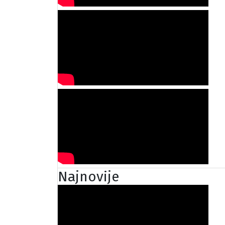
Najnovije