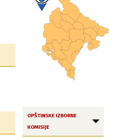
OPŠTINSKE IZBORNE
KOMISIJE