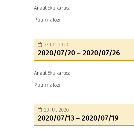
Analitička kartica
Putni nalozi
27 JUL 2020
2020/07/20 – 2020/07/26
Analitička kartica
Putni nalozi
20 JUL 2020
2020/07/13 – 2020/07/19