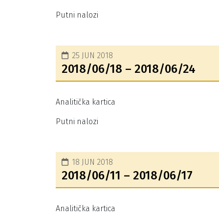
Putni nalozi
25 JUN 2018
2018/06/18 – 2018/06/24
Analitička kartica
Putni nalozi
18 JUN 2018
2018/06/11 – 2018/06/17
Analitička kartica