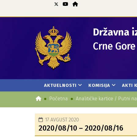
Državna i
Crne Gore
AKTUELNOSTI
KOMISIJA
AKTI 
Početna
Analitičke kartice / Putni na
17 AVGUST 2020
2020/08/10 – 2020/08/16