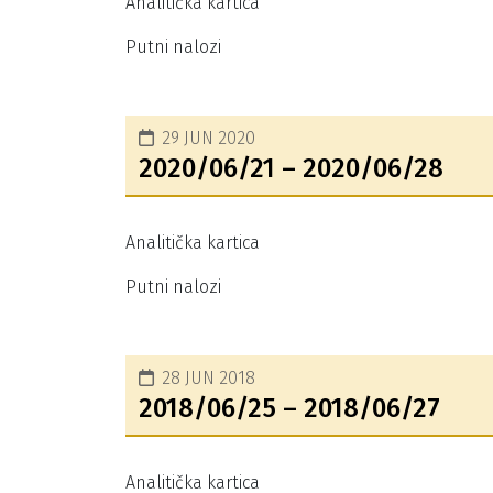
Analitička kartica
Putni nalozi
29 JUN 2020
2020/06/21 – 2020/06/28
Analitička kartica
Putni nalozi
28 JUN 2018
2018/06/25 – 2018/06/27
Analitička kartica