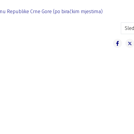
tinu Republike Crne Gore (po biračkim mjestima)
zbora za poslanike u Skupštinu Republike Crne Gore
Sled
Sled