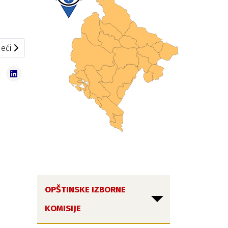
eći članak: Konačni rezultati za poslanike u Skupštinu Repub
eći
OPŠTINSKE IZBORNE
KOMISIJE