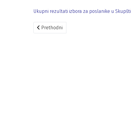
Ukupni rezultati izbora za poslanike u Skupš
Prethodni članak: Izvještaj o rezultatima i
Prethodni