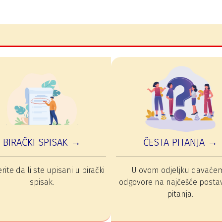
BIRAČKI SPISAK →
ČESTA PITANJA →
rite da li ste upisani u birački
U ovom odjeljku davaće
spisak.
odgovore na najčešće posta
pitanja.