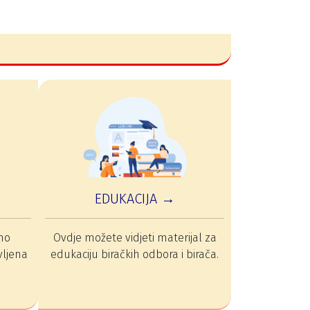
EDUKACIJA →
mo
Ovdje možete vidjeti materijal za
vljena
edukaciju biračkih odbora i birača.