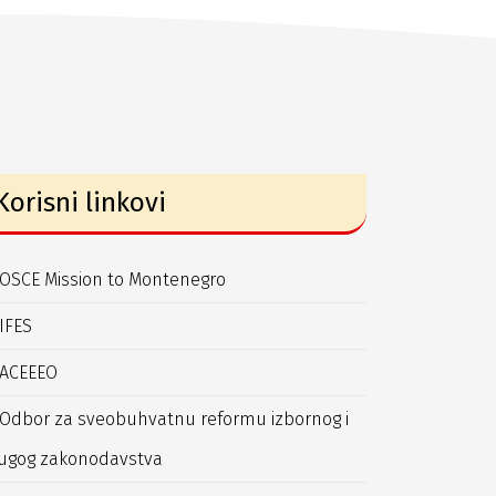
Korisni linkovi
OSCE Mission to Montenegro
IFES
ACEEEO
Odbor za sveobuhvatnu reformu izbornog i
ugog zakonodavstva