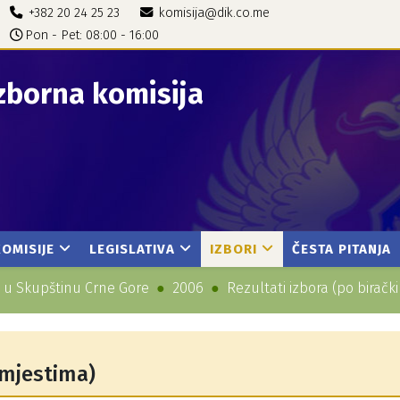
+382 20 24 25 23
komisija@dik.co.me
Pon - Pet: 08:00 - 16:00
zborna komisija
KOMISIJE
LEGISLATIVA
IZBORI
ČESTA PITANJA
a u Skupštinu Crne Gore
2006
Rezultati izbora (po birač
 mjestima)