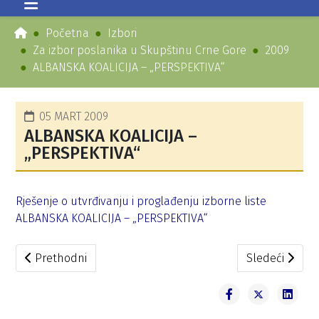
Početna
Izbori
Za izbor poslanika u Skupštinu Crne Gore
2009
ALBANSKA KOALICIJA – „PERSPEKTIVA“
05 MART 2009
ALBANSKA KOALICIJA –
„PERSPEKTIVA“
Rješenje o utvrđivanju i proglađenju izborne liste
ALBANSKA KOALICIJA – „PERSPEKTIVA“
Prethodni članak: ALBANSKA LISTA –LISTA SHQIPTARE
Sledeći člana
Prethodni
Sledeći