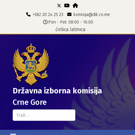
+382 20 24 25 23
komisija@dik.co.me
Pon - Pet: 08:00 - 16:00
ćirilica
latinica
Državna izborna komisija
Crne Gore
Pretraga...