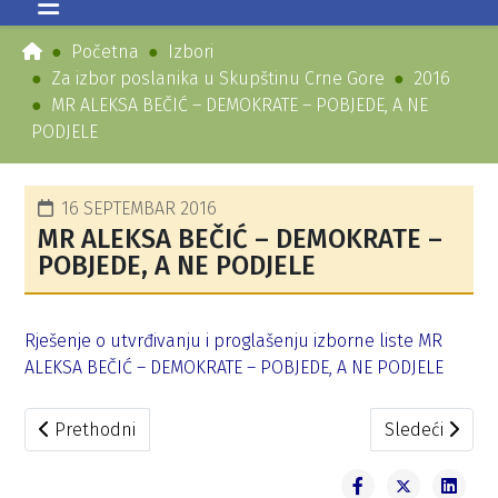
Početna
Izbori
Za izbor poslanika u Skupštinu Crne Gore
2016
MR ALEKSA BEČIĆ – DEMOKRATE – POBJEDE, A NE
PODJELE
16 SEPTEMBAR 2016
MR ALEKSA BEČIĆ – DEMOKRATE –
POBJEDE, A NE PODJELE
Rješenje o utvrđivanju i proglašenju izborne liste MR
ALEKSA BEČIĆ – DEMOKRATE – POBJEDE, A NE PODJELE
Prethodni članak: Stranka penzionera, invalida i socijaln
Sledeći člana
Prethodni
Sledeći