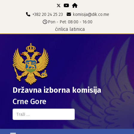
+382 20 24 25 23
komisija@dik.co.me
Pon - Pet: 08:00 - 16:00
ćirilica
latinica
Državna izborna komisija
Crne Gore
Pretraga...