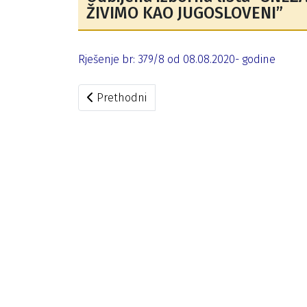
ŽIVIMO KAO JUGOSLOVENI”
Rješenje br: 379/8 od 08.08.2020- godine
Prethodni članak: Izmjene Tehničkih preporuk
Prethodni