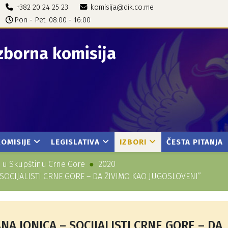
+382 20 24 25 23
komisija@dik.co.me
Pon - Pet: 08:00 - 16:00
zborna komisija
KOMISIJE
LEGISLATIVA
IZBORI
ČESTA PITANJA
a u Skupštinu Crne Gore
2020
– SOCIJALISTI CRNE GORE – DA ŽIVIMO KAO JUGOSLOVENI”
ANA JONICA – SOCIJALISTI CRNE GORE – DA