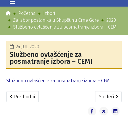
Početna
Izbori
Za izbor poslanika u Skupštinu Crne Gore
2020
Službeno ovlašćenje za posmatranje izbora – CEMI
24 JUL 2020
Službeno ovlašćenje za
posmatranje izbora – CEMI
Službeno ovlašćenje za posmatranje izbora – CEMI
Prethodni članak: Službeno ovlašćenje za posmatranje i
Sledeći člana
Prethodni
Sledeći