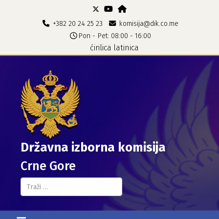
+382 20 24 25 23
komisija@dik.co.me
Pon - Pet: 08:00 - 16:00
ćirilica
latinica
Državna izborna komisija
Crne Gore
Pretraga...