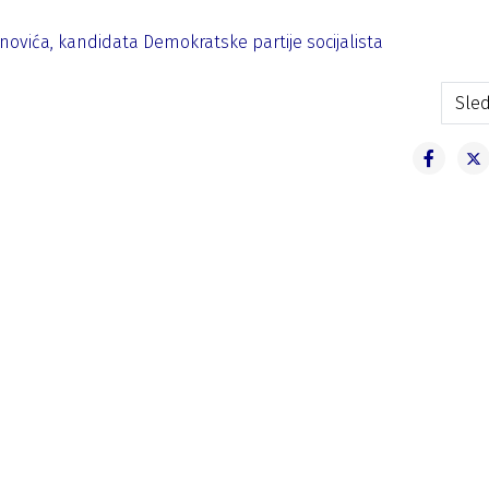
novića, kandidata Demokratske partije socijalista
rupe građana
Sled
Sled