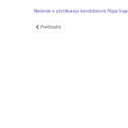
Rješenje o utvrđivanju kandidature Filipa Vuja
Prethodni članak: Miodrag Lekić, kandidat g
Prethodni