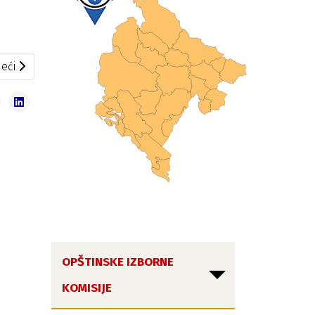
eći članak: Odluka o shodnoj primjeni prava
eći
OPŠTINSKE IZBORNE
KOMISIJE