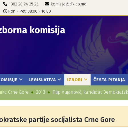
+382 20 24 25 23
komisija@dik.co.me
Pon - Pet: 08:00 - 16:00
zborna komisija
KOMISIJE
LEGISLATIVA
IZBORI
ČESTA PITANJA
nika Crne Gore
2013
Filip Vujanović, kandidat Demokratske
okratske partije socijalista Crne Gore