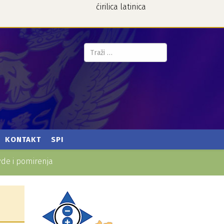
ćirilica
latinica
Pretraga...
KONTAKT
SPI
vde i pomirenja