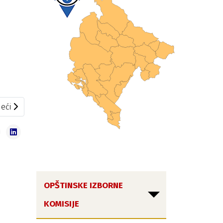
ionera, invalida i restitucije
eći članak: Operativni izborni plan
eći
OPŠTINSKE IZBORNE
KOMISIJE