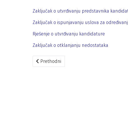
Zaključak o utvrđivanju predstavnika kandidat
Zaključak o ispunjavanju uslova za određivanj
Rješenje o utvrđivanju kandidature
Zaključak o otklanjanju nedostataka
Prethodni članak: Vasilije Miličković, kandidat
Prethodni