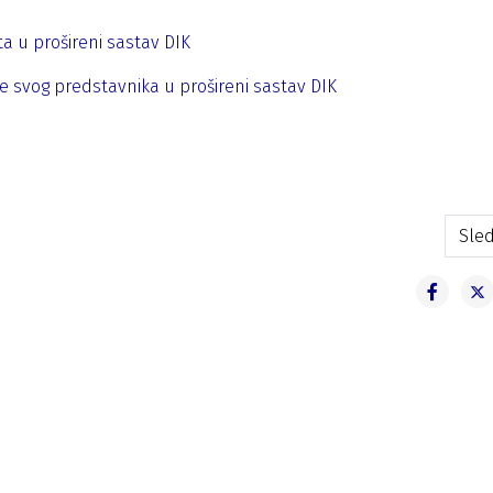
a u prošireni sastav DIK
e svog predstavnika u prošireni sastav DIK
 Grupe građana “Građanska akcija” i političke partije Partija penz
Sled
Sled