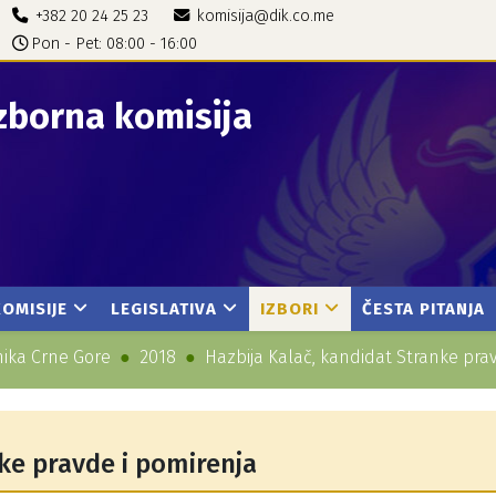
+382 20 24 25 23
komisija@dik.co.me
Pon - Pet: 08:00 - 16:00
zborna komisija
KOMISIJE
LEGISLATIVA
IZBORI
ČESTA PITANJA
nika Crne Gore
2018
Hazbija Kalač, kandidat Stranke pra
ke pravde i pomirenja