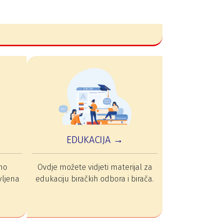
EDUKACIJA →
mo
Ovdje možete vidjeti materijal za
vljena
edukaciju biračkih odbora i birača.