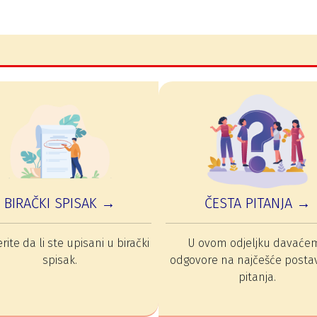
BIRAČKI SPISAK →
ČESTA PITANJA →
rite da li ste upisani u birački
U ovom odjeljku davaće
spisak.
odgovore na najčešće posta
pitanja.