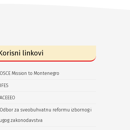
Korisni linkovi
OSCE Mission to Montenegro
IFES
ACEEEO
Odbor za sveobuhvatnu reformu izbornog i
ugog zakonodavstva