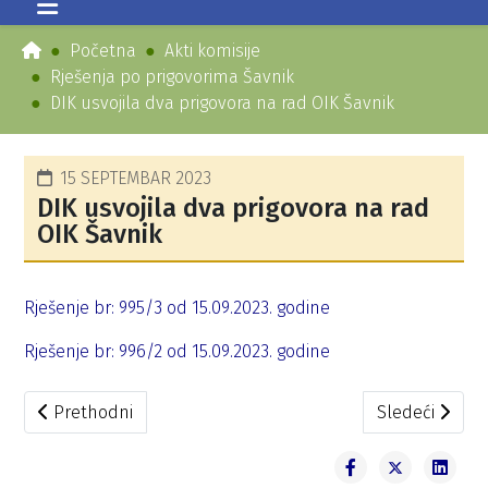
Početna
Akti komisije
Rješenja po prigovorima Šavnik
DIK usvojila dva prigovora na rad OIK Šavnik
15 SEPTEMBAR 2023
DIK usvojila dva prigovora na rad
OIK Šavnik
Rješenje br: 995/3 od 15.09.2023. godine
Rješenje br: 996/2 od 15.09.2023. godine
Prethodni članak: DIK usvojila dva prigovora na rad OIK Š
Sledeći članak
Prethodni
Sledeći