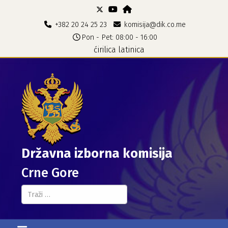
+382 20 24 25 23
komisija@dik.co.me
Pon - Pet: 08:00 - 16:00
ćirilica
latinica
Državna izborna komisija
Crne Gore
Pretraga...