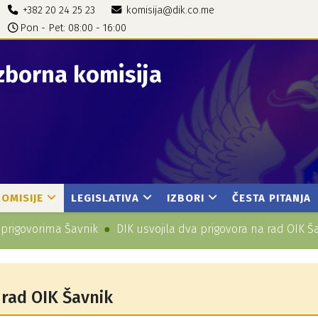
+382 20 24 25 23
komisija@dik.co.me
Pon - Pet: 08:00 - 16:00
zborna komisija
KOMISIJE
LEGISLATIVA
IZBORI
ČESTA PITANJA
 prigovorima Šavnik
DIK usvojila dva prigovora na rad OIK Š
 rad OIK Šavnik