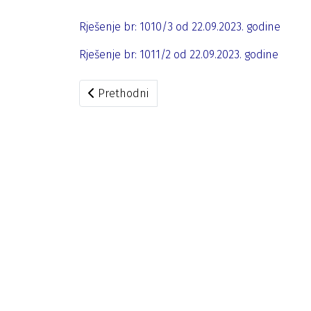
Rješenje br: 1010/3 od 22.09.2023. godine
Rješenje br: 1011/2 od 22.09.2023. godine
Prethodni članak: DIK usvojila dva prigovora
Prethodni