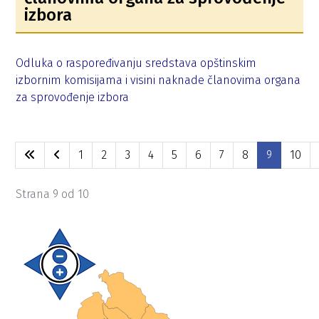
izbora
Odluka o raspoređivanju sredstava opštinskim
izbornim komisijama i visini naknade članovima organa
za sprovođenje izbora
1
2
3
4
5
6
7
8
9
10
Strana 9 od 10