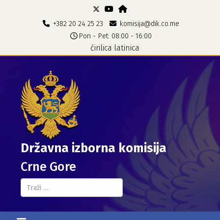
+382 20 24 25 23
komisija@dik.co.me
Pon - Pet: 08:00 - 16:00
ćirilica
latinica
Državna izborna komisija
Crne Gore
Pretraga...