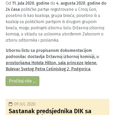
Od
11. jula 2020. godine
do
4. avgusta 2020. godine do
24 časa
političke partije registrovane u Crnoj Gori,
posebno ili kao koalicija, grupa birača, posebno ili u
koaliciji sa političkom partijom ili drugom grupom
birača, mogu podnijeti izbornu listu Državnoj izbornoj
komisiji, u skladu sa uslovima utvrđenim Zakonom o
izboru odbornika i poslanika.
Izbornu listu sa propisanom dokumentacijom
podnosilac dostavlja Državnoj izbornoj komisiji, u
prostorijama Hotela Hilton, sala princeze Jelene,
Bulevar Svetog Petra Cetinjskog 2, Podgorica
.
Pročitaj više …
09 JUL 2020
Sastanak predsjednika DIK sa